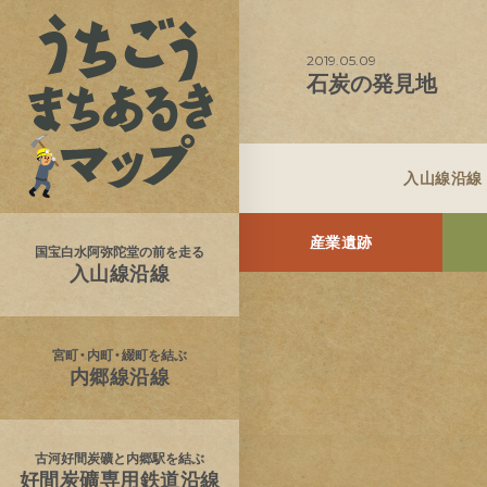
2019.05.09
石炭の発見地
入山線沿線
産業遺跡
国宝白水阿弥陀堂の前を走る
入山線沿線
宮町・内町・綴町を結ぶ
内郷線沿線
古河好間炭礦と内郷駅を結ぶ
好間炭礦専用鉄道沿線