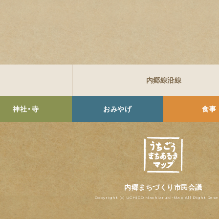
内郷線沿線
神社・寺
おみやげ
食事
内郷まちづくり市民会議
Copyright (c) UCHIGO Machiaruki-Map All Right Rese