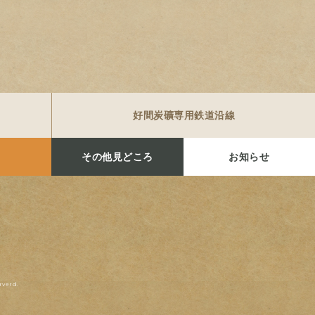
好間炭礦専用鉄道沿線
その他見どころ
お知らせ
rverd.