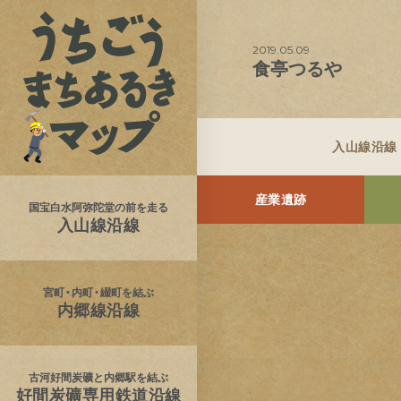
2019.05.09
食亭つるや
入山線沿線
産業遺跡
国宝白水阿弥陀堂の前を走る
入山線沿線
宮町・内町・綴町を結ぶ
内郷線沿線
古河好間炭礦と内郷駅を結ぶ
好間炭礦専用鉄道沿線