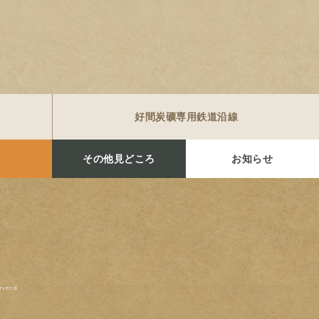
好間炭礦専用鉄道沿線
その他見どころ
お知らせ
rverd.