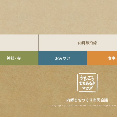
内郷線沿線
神社・寺
おみやげ
食事
内郷まちづくり市民会議
Copyright (c) UCHIGO Machiaruki-Map All Right Rese